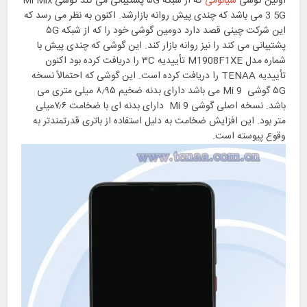
اولین گوشی
شیائومی
که از شبکه ۵G پشتیبانی می کند گوشی Mi Mix
3 5G می باشد که چندی پیش روانه بازارشد. اکنون به نظر می رسد که
این شرکت چینی قصد دارد دومین گوشی خود را که از شبکه ۵G
پشتیبانی می کند را نیز روانه بازار کند. این گوشی که چندی پیش با
شماره مدل M1908F1XE تأییدیه ۳C را دریافت کرده بود اکنون
تأییدیه TENAA را دریافت کرده است. این گوشی که احتمالاً نسخه
۵G گوشی Mi 9 می باشد دارای بدنه ضخیم ۸٫۹۵ میلی متری می
باشد. نسخه اصلی گوشی Mi 9 دارای بدنه ای با ضخامت ۷٫۶میلی
متر بود. این افزایش ضخامت به دلیل استفاده از باتری قدرتمندتر به
وقوع پیوسته است.